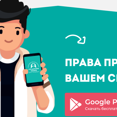
Права п
Вашем с