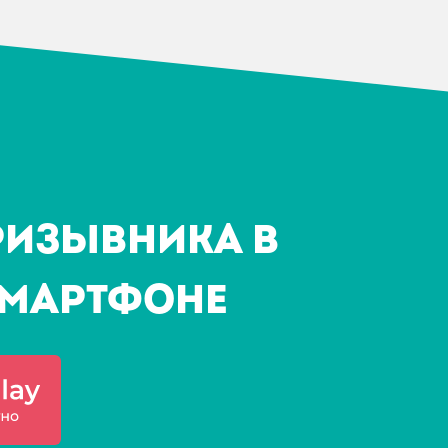
ризывника в
мартфоне