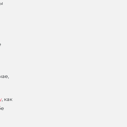
ры
е
чае,
у
, как
бе