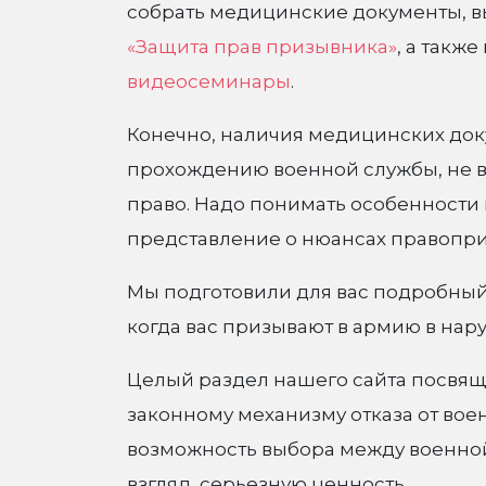
собрать медицинские документы, в
«Защита прав призывника»
, а такж
видеосеминары
.
Конечно, наличия медицинских до
прохождению военной службы, не вс
право. Надо понимать особенности
представление о нюансах правопр
Мы подготовили для вас подробны
когда вас призывают в армию в нар
Целый раздел нашего сайта посвящ
законному механизму отказа от вое
возможность выбора между военной
взгляд, серьезную ценность.