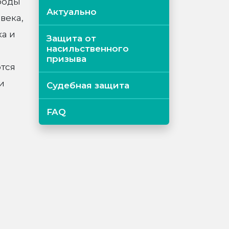
ободы
Актуально
века,
а и
Защита от
насильственного
призыва
тся
и
Судебная защита
FAQ