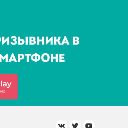
ризывника в
мартфоне