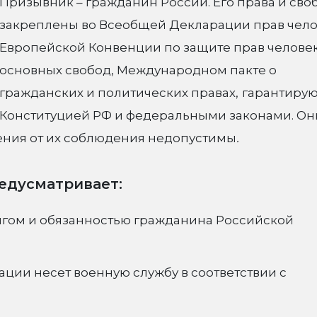
Призывник – гражданин России. Его права и св
закреплены во Всеобщей Декларации прав чело
Европейской Конвенции по защите прав человек
основных свобод, Международном пакте о
гражданских и политических правах,
гарантирую
Конституцией РФ и федеральными законами. Он
ления от их соблюдения недопустимы
.
редусматривает:
олгом и обязанностью гражданина Российской
ции несет военную службу в соответствии с