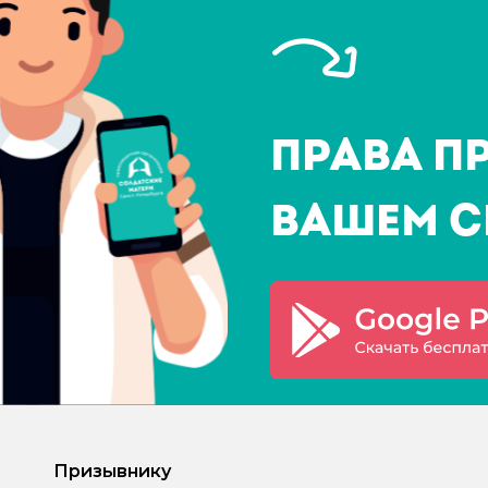
Права п
Вашем с
Призывнику