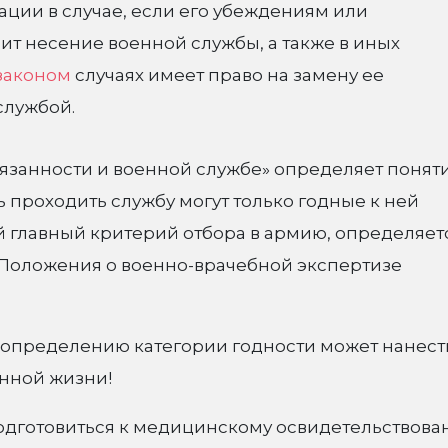
ции в случае, если его убеждениям или
т несение военной службы, а также в иных
законом
случаях имеет право на замену ее
службой.
язанности и военной службе» определяет понят
ть проходить службу могут только годные к ней
й главный критерий отбора в армию, определяет
и Положения о военно-врачебной экспертизе
 определению категории годности может нанест
нной жизни!
подготовиться к медицинскому освидетельствова