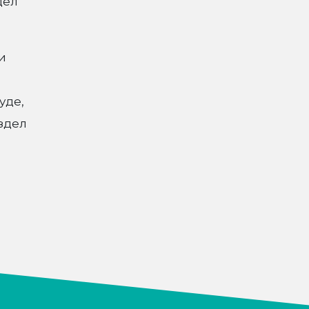
дел
и
уде,
здел