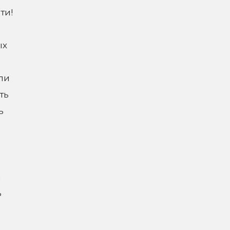
ти!
ых
ли
ть
ь
й
ь