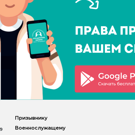
Права п
Вашем с
Призывнику
Военнослужащему
.9