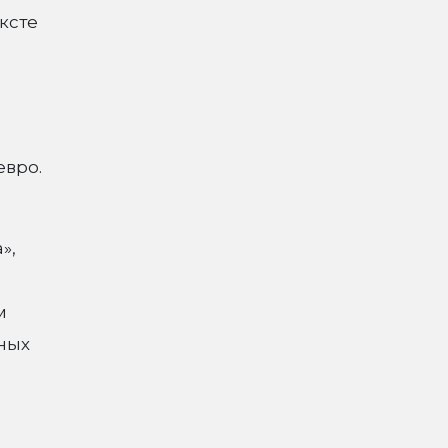
ксте
евро.
»,
м
нных