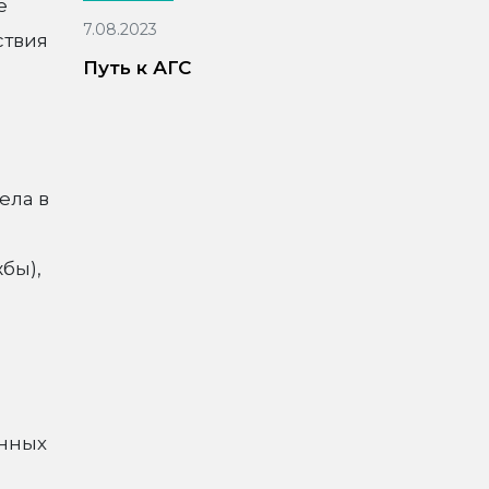
е
7.08.2023
ствия
Путь к АГС
ела в
бы),
енных