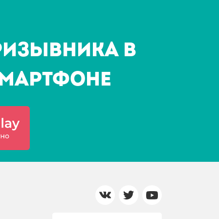
ризывника в
мартфоне