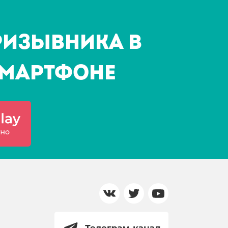
ризывника в
мартфоне