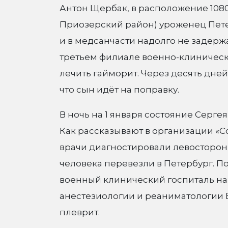
Антон Щербак, в расположение 108
Приозерский район) уроженец Пете
и в медсанчасти надолго не задержа
третьем филиале военно-клиническо
лечить гайморит. Через десять дней
что сын идёт на поправку.
В ночь на 1 января состояние Серге
Как рассказывают в организации «С
врачи диагностировали левосторонн
человека перевезли в Петербург. 
военный клинический госпиталь на 
анестезиологии и реаниматологии В
плеврит.