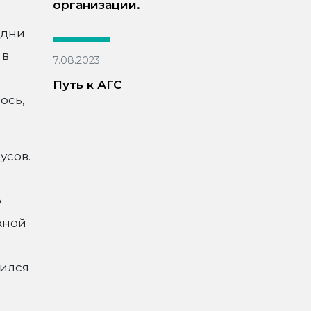
организации.
 дни
 в
7.08.2023
Путь к АГС
ось,
усов.
о
жной
вился