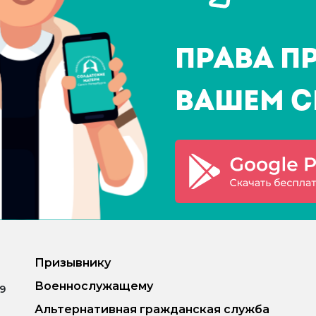
Права п
Вашем с
Призывнику
Военнослужащему
.9
Альтернативная гражданская служба