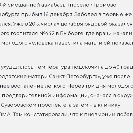
0-й смешанной авиабазы (посёлок Громово,
рбурга прибыл 16 декабря. Заболел в первые же
лся. Уже в 20-х числах декабря рядовой оказался
го госпиталя №442 в Выборге, где врачи начали
 молодого человека навестила мать, и ей показал
я ухудшилось: температура подскочила до 40 град
олдатские матери Санкт-Петербурга», уже после
ее воспаление лёгкого. Через три дня молодог
По предварительной информации, сначала в окру
Суворовском проспекте, а затем – в клинику
МА. Там констатировали, что к пневмонии доба