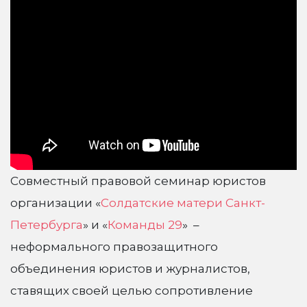
Совместный правовой семинар юристов
организации «
Солдатские матери Санкт-
Петербурга
» и «
Команды 29
» –
неформального правозащитного
объединения юристов и журналистов,
ставящих своей целью сопротивление