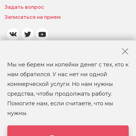
Задать вопрос
Записаться на прием
Мы не берем ни копейки денег с тех, кто к
нам обратился. У нас нет ни одной
коммерческой услуги. Но нам нужны
средства, чтобы продолжать работу.
Помогите нам, если считаете, что мы
© 2026 Санкт-Петербургская региональная
общественная правозащитная организация
нужны.
«Солдатские матери Санкт-Петербурга»
Создание и поддержка сайта it-coop