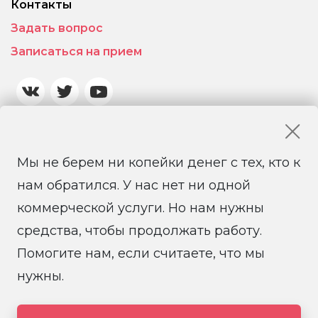
Контакты
Задать вопрос
Записаться на прием
Мы не берем ни копейки денег с тех, кто к
нам обратился. У нас нет ни одной
коммерческой услуги. Но нам нужны
средства, чтобы продолжать работу.
Помогите нам, если считаете, что мы
© 2026 Санкт-Петербургская региональная
общественная правозащитная организация
нужны.
«Солдатские матери Санкт-Петербурга»
Создание и поддержка сайта it-coop