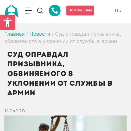
RU
ПОМОЧЬ НАМ
Открыть панель инструмен
Главная
/
Новости
/
Суд оправдал призывника,
обвиняемого в уклонении от службы в армии
СУД ОПРАВДАЛ
ПРИЗЫВНИКА,
ОБВИНЯЕМОГО В
УКЛОНЕНИИ ОТ СЛУЖБЫ В
АРМИИ
14.04.2017