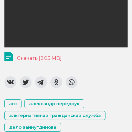
Скачать [2.05 MB]
агс
александр передрук
альтернативная гражданская служба
дело зайнутдинова