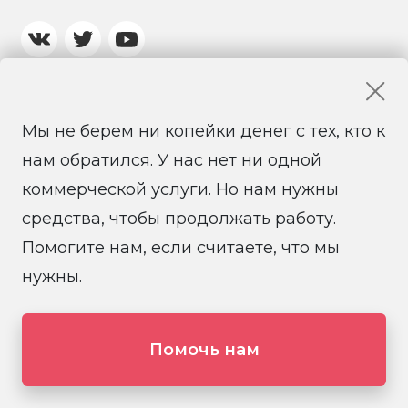
Мы не берем ни копейки денег с тех, кто к
нам обратился. У нас нет ни одной
коммерческой услуги. Но нам нужны
средства, чтобы продолжать работу.
© 2026 Санкт-Петербургская региональная
Помогите нам, если считаете, что мы
общественная правозащитная организация
нужны.
«Солдатские матери Санкт-Петербурга»
Создание и поддержка сайта it-coop
Помочь нам
`