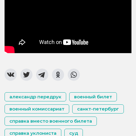
александр передрук
военный билет
военный комиссариат
санкт-петербург
справка вместо военного билета
справка уклониста
суд