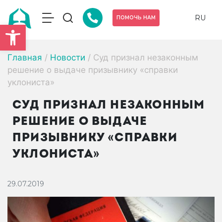
RU
ПОМОЧЬ НАМ
Открыть панель инструмен
Главная
/
Новости
/
Суд признал незаконным
решение о выдаче призывнику «справки
уклониста»
СУД ПРИЗНАЛ НЕЗАКОННЫМ
РЕШЕНИЕ О ВЫДАЧЕ
ПРИЗЫВНИКУ «СПРАВКИ
УКЛОНИСТА»
29.07.2019