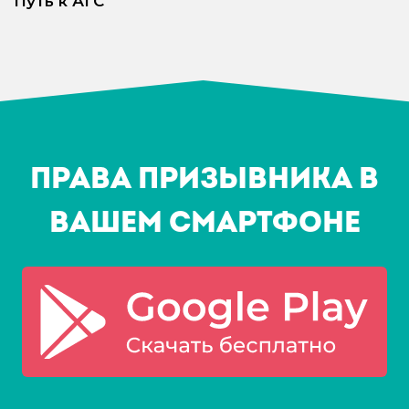
Путь к АГС
Права призывника в
Вашем смартфоне