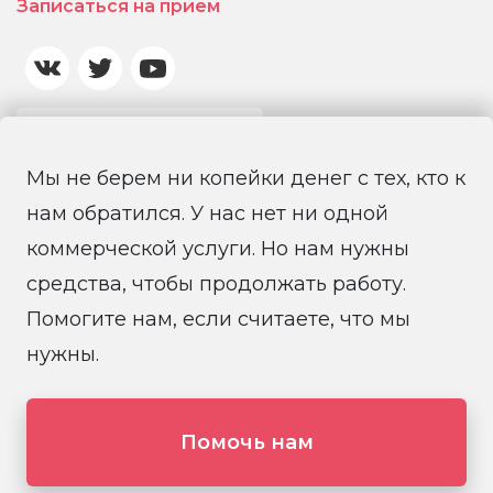
Записаться на прием
Мы не берем ни копейки денег с тех, кто к
нам обратился. У нас нет ни одной
коммерческой услуги. Но нам нужны
средства, чтобы продолжать работу.
Помогите нам, если считаете, что мы
© 2026 Санкт-Петербургская региональная
общественная правозащитная организация
нужны.
«Солдатские матери Санкт-Петербурга»
Создание и поддержка сайта it-coop
Помочь нам