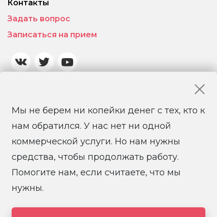
Контакты
Задать вопрос
Записаться на прием
Мы не берем ни копейки денег с тех, кто к
нам обратился. У нас нет ни одной
коммерческой услуги. Но нам нужны
средства, чтобы продолжать работу.
Помогите нам, если считаете, что мы
© 2026 Санкт-Петербургская региональная
общественная правозащитная организация
нужны.
«Солдатские матери Санкт-Петербурга»
Создание и поддержка сайта it-coop