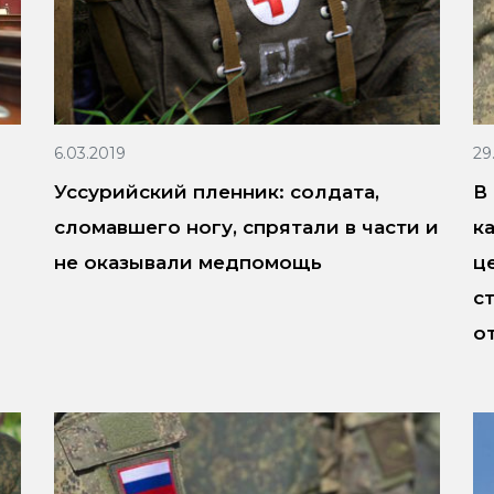
6.03.2019
29
Уссурийский пленник: солдата,
В
сломавшего ногу, спрятали в части и
к
не оказывали медпомощь
ц
с
о