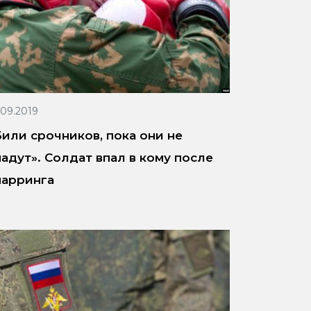
.09.2019
Били срочников, пока они не
падут». Солдат впал в кому после
парринга