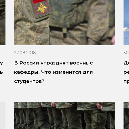
27.08.2018
30
у
В России упразднят военные
Д
ь
кафедры. Что изменится для
р
студентов?
п