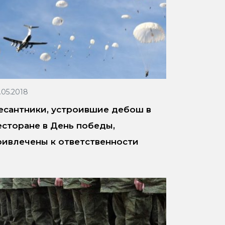
.05.2018
есантники, устроившие дебош в
есторане в День победы,
ривлечены к ответственности