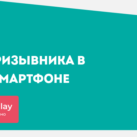
ризывника в
мартфоне