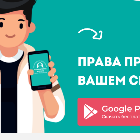
Права п
Вашем с