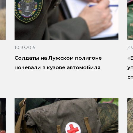
10.10.2019
27
Солдаты на Лужском полигоне
«
ночевали в кузове автомобиля
у
с